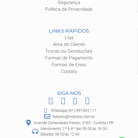
Segurança
Política de Privacidade
LINKS RÁPIDOS
Loja
Área do Cliente
Trocas ou Devoluções
Formas de Pagamento
Formas de Envio
Contato
SIGA NOS
F
I
P
W
a
n
i
h
Whatsapp:(41) 99760-2117
c
s
n
a
falecom@hidronox.com.br
e
t
t
t
Avenida Comendador Franco, 4185 - Curitiba | PR
Atendimento: 2ª à 6ª das 09:00 às 18:00
b
a
e
s
Sábados 09:00 às 12:45