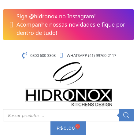
Pular
para
Siga @hidronox no Instagram!
o
Acompanhe nossas novidades e fique por
conteúdo
dentro de tudo!
0800 600 3303
WHATSAPP (41) 99760-2117
Pesquisar
produtos
0
CART
R$
0,00