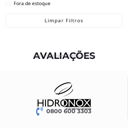
Fora de estoque
Limpar Filtros
AVALIAÇÕES
Vejam o que os clientes falam da Hidronox
0800 600 3303