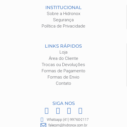
INSTITUCIONAL
Sobre a Hidronox
Segurança
Política de Privacidade
LINKS RÁPIDOS
Loja
Área do Cliente
Trocas ou Devoluções
Formas de Pagamento
Formas de Envio
Contato
SIGA NOS
F
I
P
W
a
n
i
h
Whatsapp:(41) 99760-2117
c
s
n
a
falecom@hidronox.com.br