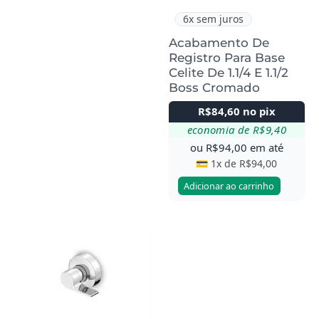
6x sem juros
Acabamento De
Registro Para Base
Celite De 1.1/4 E 1.1/2
Boss Cromado
R$
84,60
no pix
economia de
R$
9,40
ou
R$
94,00
em até
💳 1x de
R$
94,00
Adicionar ao carrinho