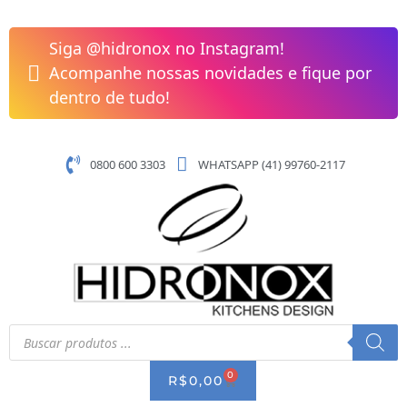
Pular
para
Siga @hidronox no Instagram!
o
Acompanhe nossas novidades e fique por
conteúdo
dentro de tudo!
0800 600 3303
WHATSAPP (41) 99760-2117
Pesquisar
produtos
0
CART
R$
0,00