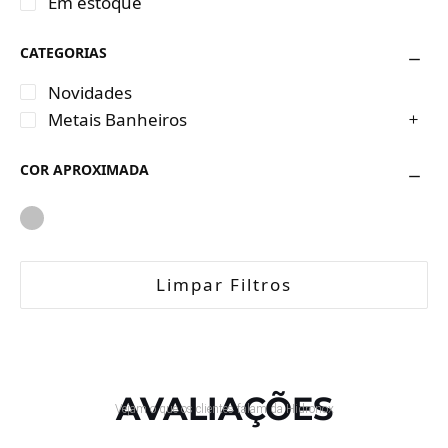
Em estoque
CATEGORIAS
Novidades
Metais Banheiros
COR APROXIMADA
Limpar Filtros
AVALIAÇÕES
Vejam o que os clientes falam da Hidronox