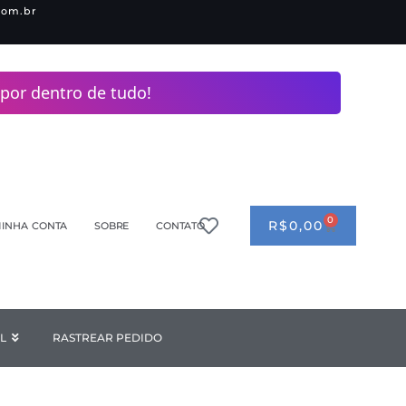
com.br
por dentro de tudo!
0
CART
R$
0,00
INHA CONTA
SOBRE
CONTATO
ANDERIA
L
Open INDUSTRIAL
RASTREAR PEDIDO