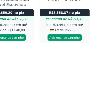
uel Escovado
.659,20
no pix
R$
3.558,87
no pix
omia de
R$
628,80
economia de
R$
395,43
$
6.288,00
em até
ou
R$
3.954,30
em até
6x de
R$
1.048,00
💳 6x de
R$
659,05
ionar ao carrinho
Adicionar ao carrinho