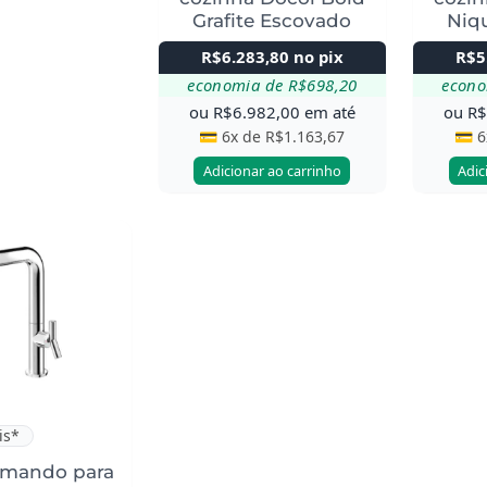
Grafite Escovado
Niq
R$
6.283,80
no pix
R$
5
economia de
R$
698,20
econ
ou
R$
6.982,00
em até
ou
R
💳 6x de
R$
1.163,67
💳 
Adicionar ao carrinho
Adic
is*
mando para