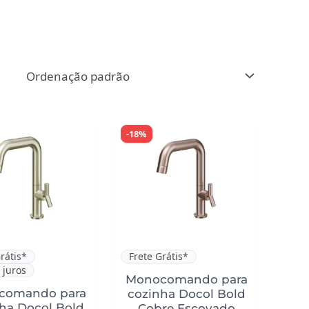
-18%
rátis*
Frete Grátis*
 juros
Monocomando para
comando para
cozinha Docol Bold
ha Docol Bold
Cobre Escovado