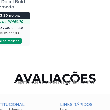
 Docol Bold
omado
73,30
no pix
a de
R$
463,70
637,00
em até
 de
R$
772,83
ar ao carrinho
AVALIAÇÕES
Vejam o que os clientes falam da Hidronox
STITUCIONAL
LINKS RÁPIDOS
re a Hidronox
Loja