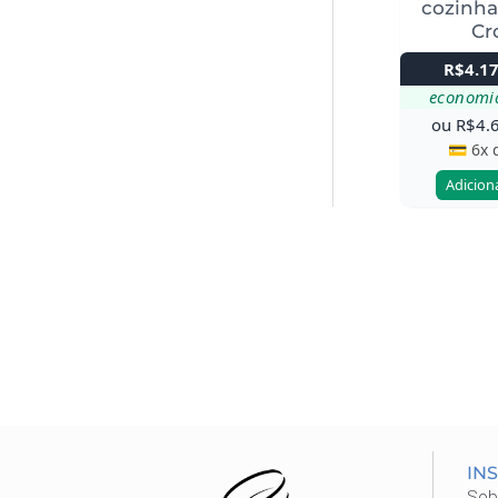
cozinha
Cr
R$
4.1
economi
ou
R$
4.
💳 6x
Adicion
IN
Sob