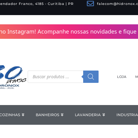
endador Franco, 4185 - Curitiba | PR
falecom@hidronox.
no Instagram! Acompanhe nossas novidades e fique 
Pesquisar
produtos
LOJA
M
COZINHAS
Open COZINHAS
BANHEIROS
Open BANHEIROS
LAVANDERIA
Open LAV
INDUSTRIA