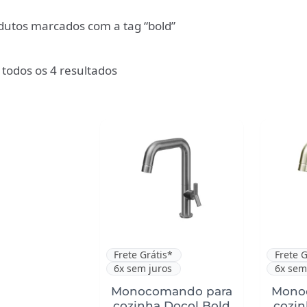
dutos marcados com a tag “bold”
todos os 4 resultados
Frete Grátis*
Frete G
6x sem juros
6x sem
Monocomando para
Mono
cozinha Docol Bold
cozin