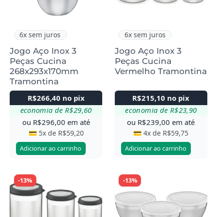
6x sem juros
6x sem juros
Jogo Aço Inox 3
Jogo Aço Inox 3
Peças Cucina
Peças Cucina
268x293x170mm
Vermelho Tramontina
Tramontina
R$
266,40
no pix
R$
215,10
no pix
economia de
R$
29,60
economia de
R$
23,90
ou
R$
296,00
em até
ou
R$
239,00
em até
💳 5x de
R$
59,20
💳 4x de
R$
59,75
Adicionar ao carrinho
Adicionar ao carrinho
-13%
-13%