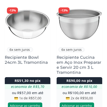
-13%
-13%
6x sem juros
6x sem juros
Recipiente Bowl
Recipiente Cucina
24cm 3L Tramontina
em Aço Inox Preparar
e Servir 20 cm 3 L
Tramontina
R$
51,30
no pix
R$
90,00
no pix
economia de
R$
5,70
economia de
R$
10,00
ou
R$
57,00
em até
ou
R$
100,00
em até
💳 1x de
R$
57,00
💳 2x de
R$
50,00
Adicionar ao carrinho
Adicionar ao carrinho