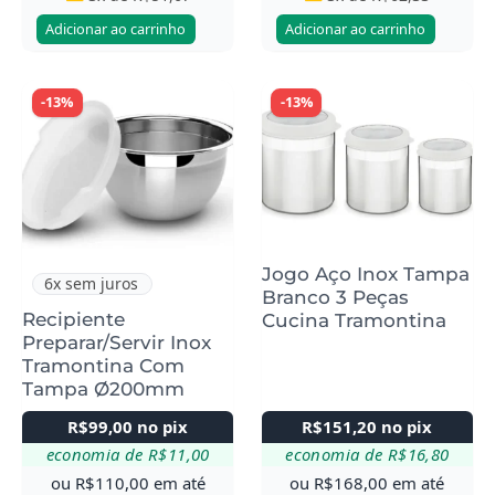
Adicionar ao carrinho
Adicionar ao carrinho
-13%
-13%
Jogo Aço Inox Tampa
6x sem juros
Branco 3 Peças
Recipiente
Cucina Tramontina
Preparar/Servir Inox
Tramontina Com
Tampa Ø200mm
R$
99,00
no pix
R$
151,20
no pix
economia de
R$
11,00
economia de
R$
16,80
ou
R$
110,00
em até
ou
R$
168,00
em até