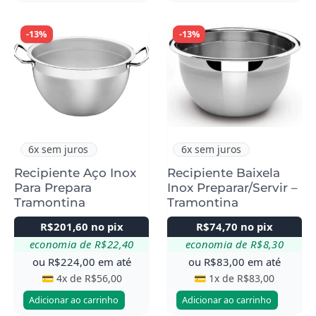
-13%
-13%
6x sem juros
6x sem juros
Recipiente Aço Inox
Recipiente Baixela
Para Prepara
Inox Preparar/Servir –
Tramontina
Tramontina
R$
201,60
no pix
R$
74,70
no pix
economia de
R$
22,40
economia de
R$
8,30
ou
R$
224,00
em até
ou
R$
83,00
em até
💳 4x de
R$
56,00
💳 1x de
R$
83,00
Adicionar ao carrinho
Adicionar ao carrinho