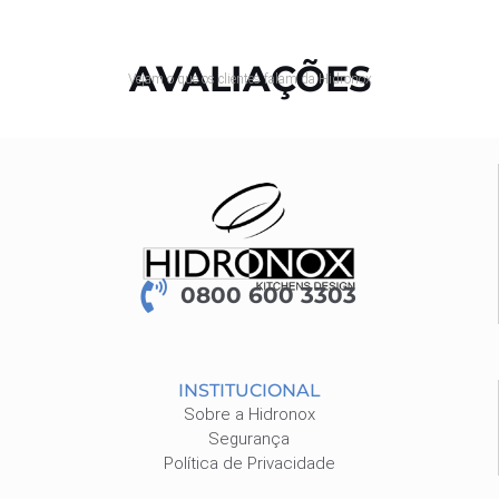
AVALIAÇÕES
Vejam o que os clientes falam da Hidronox
0800 600 3303
INSTITUCIONAL
Sobre a Hidronox
Segurança
Política de Privacidade