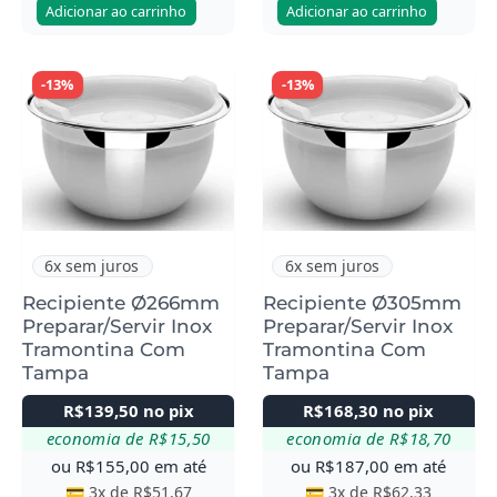
Adicionar ao carrinho
Adicionar ao carrinho
-13%
-13%
6x sem juros
6x sem juros
Recipiente Ø266mm
Recipiente Ø305mm
Preparar/Servir Inox
Preparar/Servir Inox
Tramontina Com
Tramontina Com
Tampa
Tampa
R$
139,50
no pix
R$
168,30
no pix
economia de
R$
15,50
economia de
R$
18,70
ou
R$
155,00
em até
ou
R$
187,00
em até
💳 3x de
R$
51,67
💳 3x de
R$
62,33