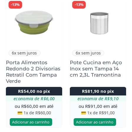
-13%
-13%
6x sem juros
6x sem juros
Porta Alimentos
Pote Cucina em Aço
Redondo 2 Divisorias
Inox sem Tampa 14
Retratil Com Tampa
cm 2,3L Tramontina
Verde
R$
54,00
no pix
R$
81,90
no pix
economia de
R$
6,00
economia de
R$
9,10
ou
R$
60,00
em até
ou
R$
91,00
em até
💳 1x de
R$
60,00
💳 1x de
R$
91,00
Adicionar ao carrinho
Adicionar ao carrinho