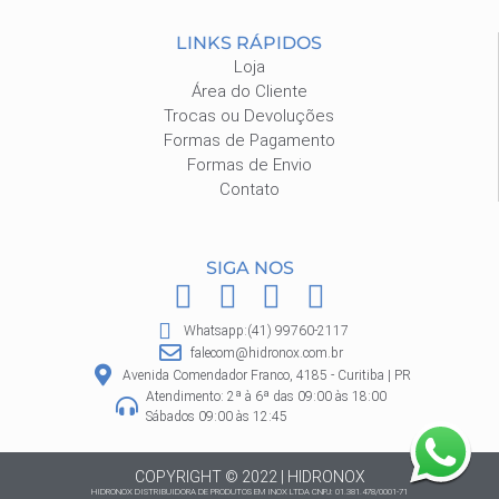
LINKS RÁPIDOS
Loja
Área do Cliente
Trocas ou Devoluções
Formas de Pagamento
Formas de Envio
Contato
SIGA NOS
F
I
P
W
a
n
i
h
Whatsapp:(41) 99760-2117
c
s
n
a
falecom@hidronox.com.br
e
t
t
t
Avenida Comendador Franco, 4185 - Curitiba | PR
Atendimento: 2ª à 6ª das 09:00 às 18:00
b
a
e
s
Sábados 09:00 às 12:45
o
g
r
a
o
r
e
p
COPYRIGHT © 2022 | HIDRONOX
HIDRONOX DISTRIBUIDORA DE PRODUTOS EM INOX LTDA CNPJ: 01.381.478/0001-71