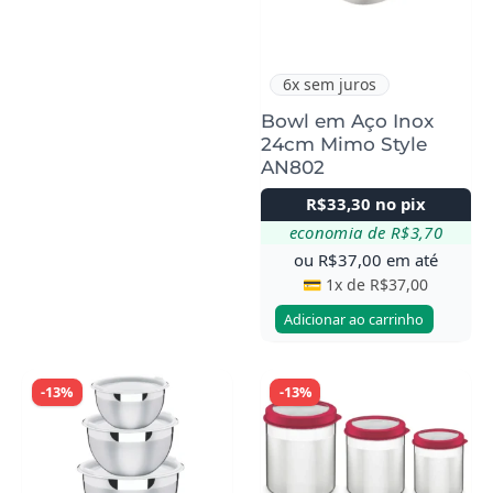
6x sem juros
Bowl em Aço Inox
24cm Mimo Style
AN802
R$
33,30
no pix
economia de
R$
3,70
ou
R$
37,00
em até
💳 1x de
R$
37,00
Adicionar ao carrinho
-13%
-13%