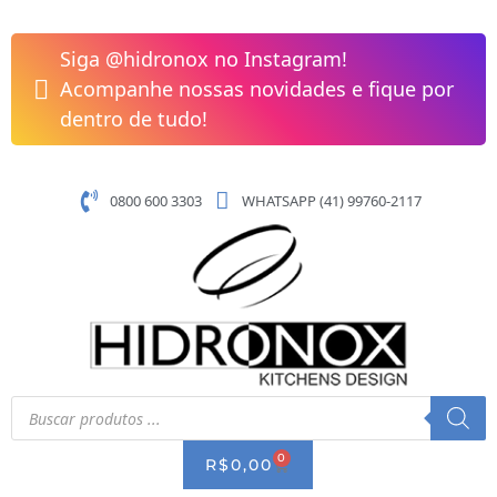
Pular
para
Siga @hidronox no Instagram!
o
Acompanhe nossas novidades e fique por
conteúdo
dentro de tudo!
0800 600 3303
WHATSAPP (41) 99760-2117
Pesquisar
produtos
0
CART
R$
0,00