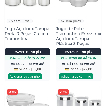
6x sem juros
6x sem juros
Jogo Aço Inox Tampa
Jogo de Potes
Preta 3 Peças Cucina
Tramontina Freezinox
Tramontina
Aço Inox Tampa
Plástica 3 Peças
R$
251,10
no pix
R$
129,60
no pix
economia de
R$
27,90
economia de
R$
14,40
ou
R$
279,00
em até
ou
R$
144,00
em até
💳 5x de
R$
55,80
💳 2x de
R$
72,00
Adicionar ao carrinho
Adicionar ao carrinho
-13%
-13%