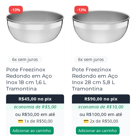
-13%
-13%
6x sem juros
6x sem juros
Pote Freezinox
Pote Freezinox
Redondo em Aço
Redondo em Aço
Inox 18 cm 1,6 L
Inox 28 cm 5,8 L
Tramontina
Tramontina
R$
45,00
no pix
R$
90,00
no pix
economia de
R$
5,00
economia de
R$
10,00
ou
R$
50,00
em até
ou
R$
100,00
em até
💳 1x de
R$
50,00
💳 2x de
R$
50,00
Adicionar ao carrinho
Adicionar ao carrinho