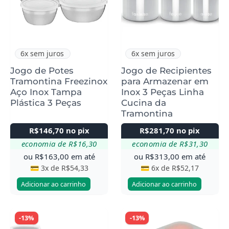
6x sem juros
6x sem juros
Jogo de Potes
Jogo de Recipientes
Tramontina Freezinox
para Armazenar em
Aço Inox Tampa
Inox 3 Peças Linha
Plástica 3 Peças
Cucina da
Tramontina
R$
146,70
no pix
R$
281,70
no pix
economia de
R$
16,30
economia de
R$
31,30
ou
R$
163,00
em até
ou
R$
313,00
em até
💳 3x de
R$
54,33
💳 6x de
R$
52,17
Adicionar ao carrinho
Adicionar ao carrinho
-13%
-13%