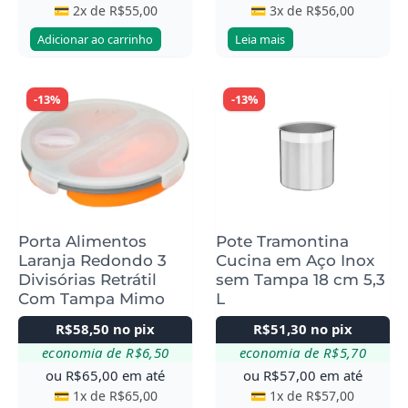
💳 2x de
R$
55,00
💳 3x de
R$
56,00
Adicionar ao carrinho
Leia mais
-13%
-13%
Porta Alimentos
Pote Tramontina
Laranja Redondo 3
Cucina em Aço Inox
Divisórias Retrátil
sem Tampa 18 cm 5,3
Com Tampa Mimo
L
R$
58,50
no pix
R$
51,30
no pix
economia de
R$
6,50
economia de
R$
5,70
ou
R$
65,00
em até
ou
R$
57,00
em até
💳 1x de
R$
65,00
💳 1x de
R$
57,00