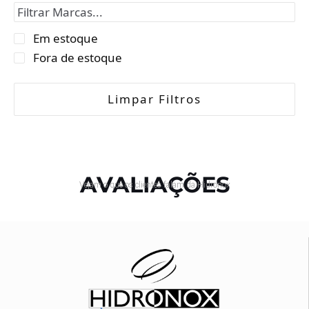
Em estoque
Fora de estoque
Limpar Filtros
AVALIAÇÕES
Vejam o que os clientes falam da Hidronox