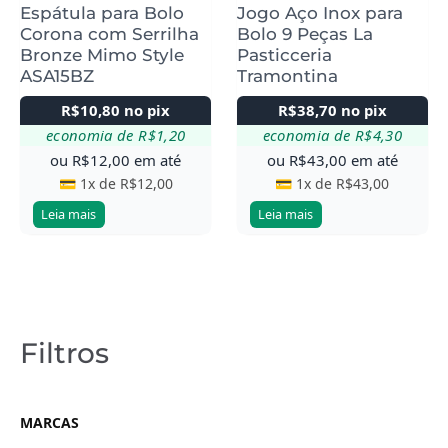
Espátula para Bolo
Jogo Aço Inox para
Corona com Serrilha
Bolo 9 Peças La
Bronze Mimo Style
Pasticceria
ASA15BZ
Tramontina
R$
10,80
no pix
R$
38,70
no pix
economia de
R$
1,20
economia de
R$
4,30
ou
R$
12,00
em até
ou
R$
43,00
em até
💳 1x de
R$
12,00
💳 1x de
R$
43,00
Leia mais
Leia mais
Filtros
MARCAS