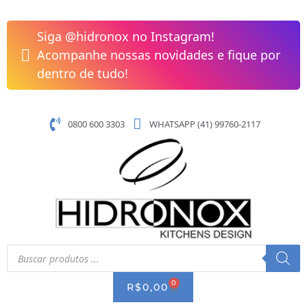
Pular
para
Siga @hidronox no Instagram!
o
Acompanhe nossas novidades e fique por
conteúdo
dentro de tudo!
0800 600 3303
WHATSAPP (41) 99760-2117
Pesquisar
produtos
0
CART
R$
0,00