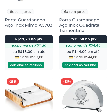
6x sem juros
6x sem juros
Porta Guardanapo
Porta Guardanapo
Aço Inox Mimo AC703
Aço Inox Quadrata
Tramontina
R$
11,70
no pix
R$
39,60
no pix
economia de
R$
1,30
economia de
R$
4,40
ou
R$
13,00
em até
ou
R$
44,00
em até
💳 1x de
R$
13,00
💳 1x de
R$
44,00
Adicionar ao carrinho
Adicionar ao carrinho
-23%
-13%