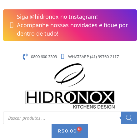
Pular
para
Siga @hidronox no Instagram!
o
Acompanhe nossas novidades e fique por
conteúdo
dentro de tudo!
0800 600 3303
WHATSAPP (41) 99760-2117
Pesquisar
produtos
0
CART
R$
0,00