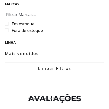
MARCAS
Em estoque
Fora de estoque
LINHA
Mais vendidos
Limpar Filtros
AVALIAÇÕES
Vejam o que os clientes falam da Hidronox